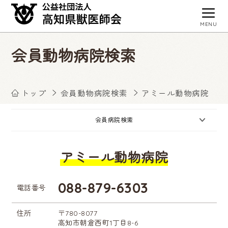
MENU
トップページ
会員動物病院検索
獣医師会について
会員病院検索
トップ
会員動物病院検索
アミール動物病院
事業・活動
会員病院検索
入会お申し込み
アミール動物病院
会員専用サイト
お知らせ
088-879-6303
電話番号
住所
〒780-8077
高知市朝倉西町1丁目8-6