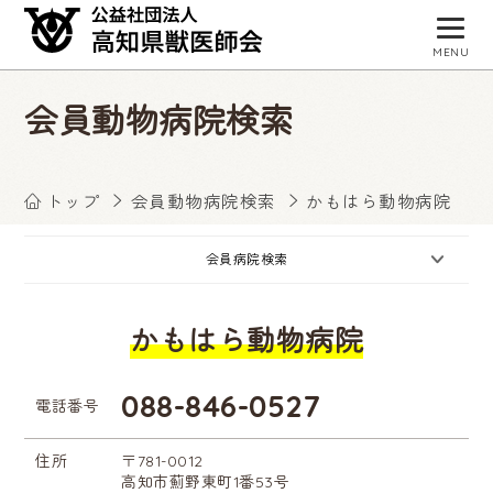
MENU
トップページ
会員動物病院検索
獣医師会について
会員病院検索
トップ
会員動物病院検索
かもはら動物病院
事業・活動
会員病院検索
入会お申し込み
かもはら動物病院
会員専用サイト
お知らせ
088-846-0527
電話番号
住所
〒781-0012
高知市薊野東町1番53号