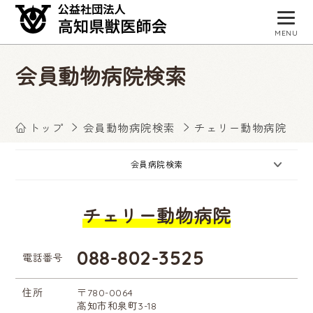
MENU
トップページ
会員動物病院検索
獣医師会について
会員病院検索
トップ
会員動物病院検索
チェリー動物病院
事業・活動
会員病院検索
入会お申し込み
チェリー動物病院
会員専用サイト
お知らせ
088-802-3525
電話番号
住所
〒780-0064
高知市和泉町3-18