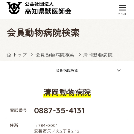
MENU
トップページ
会員動物病院検索
獣医師会について
会員病院検索
トップ
会員動物病院検索
清岡動物病院
事業・活動
会員病院検索
入会お申し込み
清岡動物病院
会員専用サイト
お知らせ
0887-35-4131
電話番号
住所
〒784-0001
安芸市矢ノ丸2丁目2-12