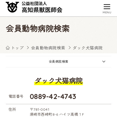
MENU
トップページ
会員動物病院検索
獣医師会について
会員病院検索
トップ
会員動物病院検索
ダック犬猫病院
事業・活動
会員病院検索
入会お申し込み
ダック犬猫病院
会員専用サイト
お知らせ
0889-42-4743
電話番号
住所
〒781-0041
須崎市西崎町8-6 ハイツ高橋１F