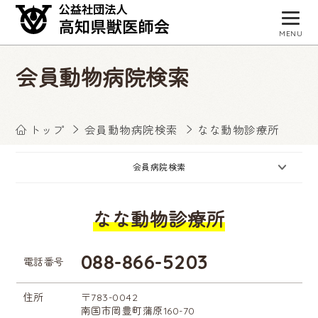
MENU
トップページ
会員動物病院検索
獣医師会について
会員病院検索
トップ
会員動物病院検索
なな動物診療所
事業・活動
会員病院検索
入会お申し込み
なな動物診療所
会員専用サイト
お知らせ
088-866-5203
電話番号
住所
〒783-0042
南国市岡豊町蒲原160-70