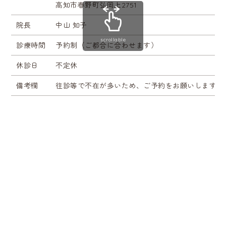
高知市春野町弘岡上2751
院長
中山 知子
scrollable
診療時間
予約制（ご都合に合わせます）
休診日
不定休
備考欄
往診等で不在が多いため、ご予約をお願いします。