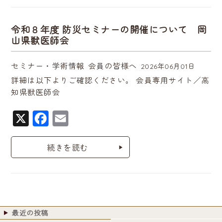
b
o
令和８年度 防災セミナーの開催について 岡
山県獣医師会
o
k
セミナー・学術情報
会員の皆様へ
2026年06月01日
詳細は以下よりご確認ください。 会員専用サイト／高
知県獣医師会
X
F
E
a
m
c
ai
続きを読む
e
l
b
o
o
最近の投稿