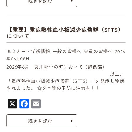
c
ai
続きを読む
e
l
b
o
【重要】重症熱性血小板減少症候群（SFTS）
について
o
k
セミナー・学術情報
一般の皆様へ
会員の皆様へ
2026
年06月08日
2026年6月 吾川郡いの町において（野良猫）
以上、
「重症熱性血小板減少症候群（SFTS）」を発症し診断
されました。 ☆ダニ等の予防に注力を！！
X
F
E
a
m
c
ai
続きを読む
e
l