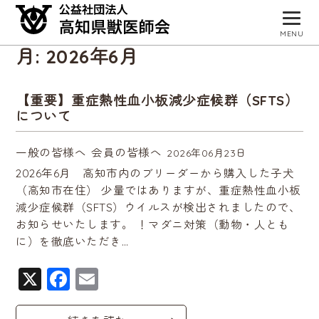
MENU
月:
2026年6月
トップページ
獣医師会について
【重要】重症熱性血小板減少症候群（SFTS）
について
会員病院検索
一般の皆様へ
会員の皆様へ
2026年06月23日
事業・活動
2026年6月 高知市内のブリーダーから購入した子犬
入会お申し込み
（高知市在住） 少量ではありますが、重症熱性血小板
減少症候群（SFTS）ウイルスが検出されましたので、
会員専用サイト
お知らせいたします。 ！マダニ対策（動物・人とも
に）を徹底いただき…
お知らせ
X
F
E
a
m